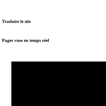
Traduire le site
Pages vues en temps réel