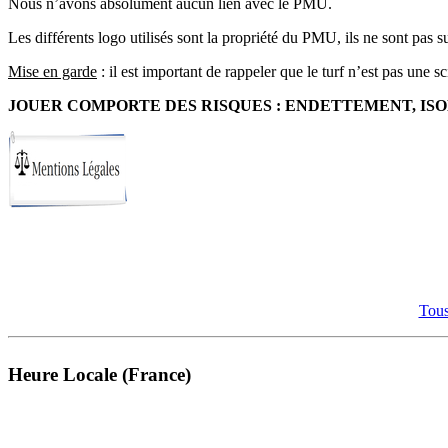
Nous n’avons absolument aucun lien avec le PMU.
Les différents logo utilisés sont la propriété du PMU, ils ne sont pas su
Mise en garde
: il est important de rappeler que le turf n’est pas une 
JOUER COMPORTE DES RISQUES : ENDETTEMENT, ISOLE
Tous
Heure Locale (France)