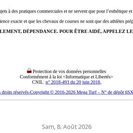
jets à des pratiques commerciales et ne servent que pour l’esthétique et la
science exacte et que les chevaux de courses ne sont que des athlètes pré
MENT, DÉPENDANCE. POUR ÊTRE AIDÉ, APPELEZ LE 09 
Protection de vos données personnelles
Conformément à la loi <Informatique et Libertés>
CNIL
n° 2018-493 du 20 juin 2018
,
 droits réservés-Copyright © 2016-2026 Mega Turf – N° de dépôt 6