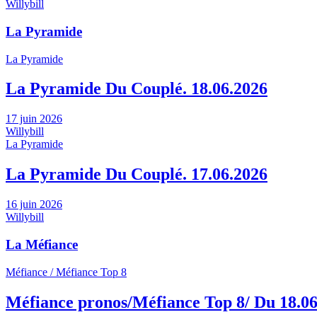
Willybill
La Pyramide
La Pyramide
La Pyramide Du Couplé. 18.06.2026
17 juin 2026
Willybill
La Pyramide
La Pyramide Du Couplé. 17.06.2026
16 juin 2026
Willybill
La Méfiance
Méfiance / Méfiance Top 8
Méfiance pronos/Méfiance Top 8/ Du 18.06