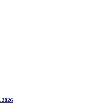
.2026