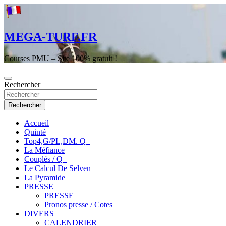
Aller
au
contenu
MEGA-TURF.FR
Courses PMU – Site 100% gratuit !
Rechercher
Rechercher
Accueil
Quinté
Top4,G/PL,DM. Q+
La Méfiance
Couplés / Q+
Le Calcul De Selven
La Pyramide
PRESSE
PRESSE
Pronos presse / Cotes
DIVERS
CALENDRIER