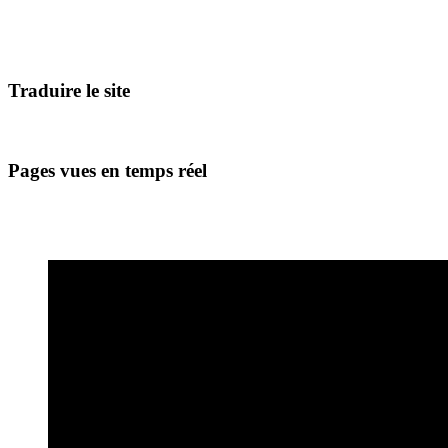
Traduire le site
Pages vues en temps réel