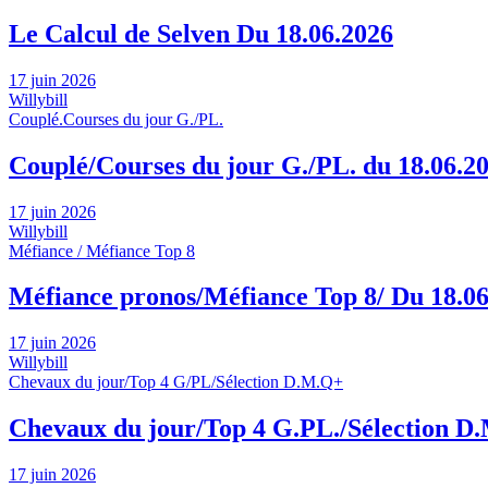
Le Calcul de Selven Du 18.06.2026
17 juin 2026
Willybill
Couplé.Courses du jour G./PL.
Couplé/Courses du jour G./PL. du 18.06.2
17 juin 2026
Willybill
Méfiance / Méfiance Top 8
Méfiance pronos/Méfiance Top 8/ Du 18.06
17 juin 2026
Willybill
Chevaux du jour/Top 4 G/PL/Sélection D.M.Q+
Chevaux du jour/Top 4 G.PL./Sélection D.
17 juin 2026