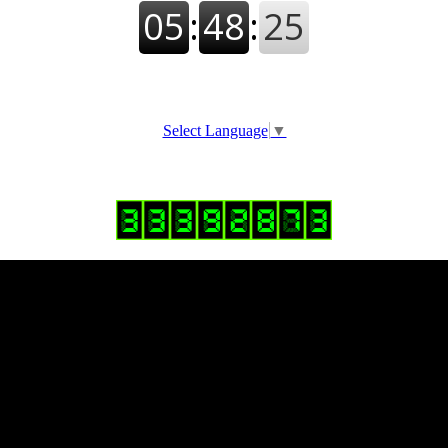
Select Language
▼