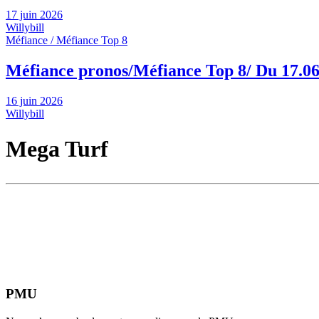
17 juin 2026
Willybill
Méfiance / Méfiance Top 8
Méfiance pronos/Méfiance Top 8/ Du 17.06
16 juin 2026
Willybill
Mega Turf
PMU