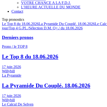
VOTRE CHANCE A LA F.D.J.
L’HEURE ACTUELLE DU MONDE
Contact
Top pronostics
Le Top 8 du 18.06.2026
La Pyramide Du Couplé. 18.06.2026
Le Calc
jour/Top 4 G.PL./Sélection D.M. Q+./ du 18.06.2026
Derniers pronos
Prono / le TOP 8
Le Top 8 du 18.06.2026
17 juin 2026
Willybill
La Pyramide
La Pyramide Du Couplé. 18.06.2026
17 juin 2026
Willybill
Le Calcul De Selven