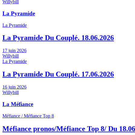
Willybill
La Pyramide
La Pyramide
La Pyramide Du Couplé. 18.06.2026
17 juin 2026
Willybill
La Pyramide
La Pyramide Du Couplé. 17.06.2026
16 juin 2026
Willybill
La Méfiance
Méfiance / Méfiance Top 8
Méfiance pronos/Méfiance Top 8/ Du 18.06