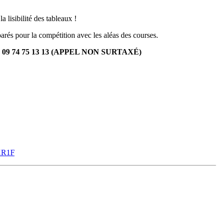
 lisibilité des tableaux !
parés pour la compétition avec les aléas des courses.
74 75 13 13 (APPEL NON SURTAXÉ)
SXR1F