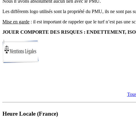
Nous n’avons absolument aucun lien avec le PMU.
Les différents logo utilisés sont la propriété du PMU, ils ne sont pas su
Mise en garde
: il est important de rappeler que le turf n’est pas une 
JOUER COMPORTE DES RISQUES : ENDETTEMENT, ISOLE
Tous
Heure Locale (France)