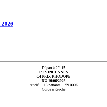
.2026
Départ à 20h15
R1 VINCENNES
C4 PRIX RHODOPE
DU 19/06/2026
Attelé · 18 partants · 59 000€
Corde à gauche