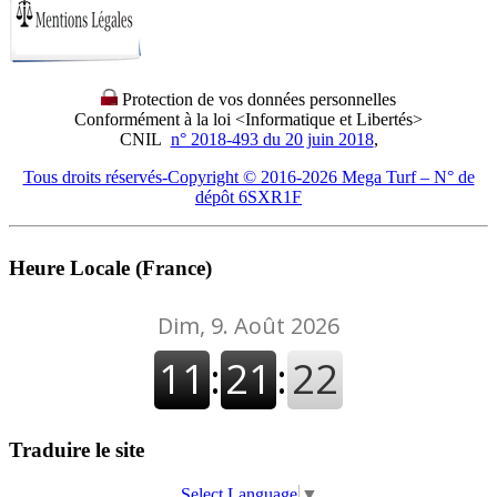
Protection de vos données personnelles
Conformément à la loi <Informatique et Libertés>
CNIL
n° 2018-493 du 20 juin 2018
,
Tous droits réservés-Copyright © 2016-2026 Mega Turf – N° de
dépôt 6SXR1F
Heure Locale (France)
Traduire le site
Select Language
▼