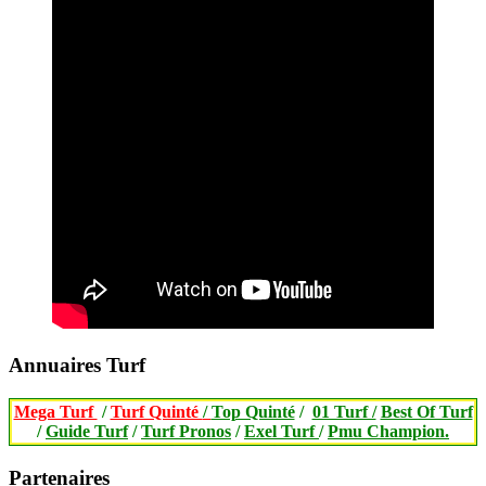
Annuaires Turf
Mega Turf
/
Turf Quinté
/
Top Quinté
/
01 Turf /
Best Of Turf
/
Guide Turf
/
Turf Pronos
/
Exel Turf
/
Pmu Champion.
Partenaires