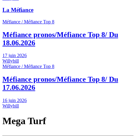
La Méfiance
Méfiance / Méfiance Top 8
Méfiance pronos/Méfiance Top 8/ Du
18.06.2026
17 juin 2026
Willybill
Méfiance / Méfiance Top 8
Méfiance pronos/Méfiance Top 8/ Du
17.06.2026
16 juin 2026
Willybill
Mega Turf