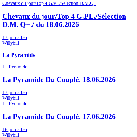
Chevaux du jour/Top 4 G/PL/Sélection D.M.Q+
Chevaux du jour/Top 4 G.PL./Sélection
D.M. Q+./ du 18.06.2026
17 juin 2026
Willybill
La Pyramide
La Pyramide
La Pyramide Du Couplé. 18.06.2026
17 juin 2026
Willybill
La Pyramide
La Pyramide Du Couplé. 17.06.2026
16 juin 2026
Willybill