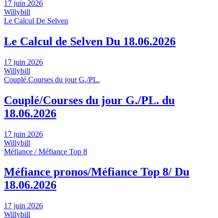
17 juin 2026
Willybill
Le Calcul De Selven
Le Calcul de Selven Du 18.06.2026
17 juin 2026
Willybill
Couplé.Courses du jour G./PL.
Couplé/Courses du jour G./PL. du
18.06.2026
17 juin 2026
Willybill
Méfiance / Méfiance Top 8
Méfiance pronos/Méfiance Top 8/ Du
18.06.2026
17 juin 2026
Willybill