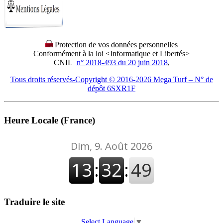
Protection de vos données personnelles
Conformément à la loi <Informatique et Libertés>
CNIL
n° 2018-493 du 20 juin 2018
,
Tous droits réservés-Copyright © 2016-2026 Mega Turf – N° de
dépôt 6SXR1F
Heure Locale (France)
Traduire le site
Select Language
▼