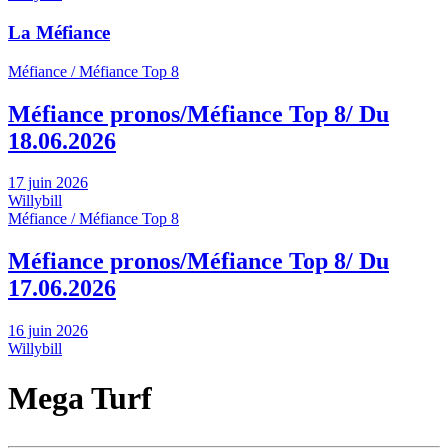
La Méfiance
Méfiance / Méfiance Top 8
Méfiance pronos/Méfiance Top 8/ Du
18.06.2026
17 juin 2026
Willybill
Méfiance / Méfiance Top 8
Méfiance pronos/Méfiance Top 8/ Du
17.06.2026
16 juin 2026
Willybill
Mega Turf