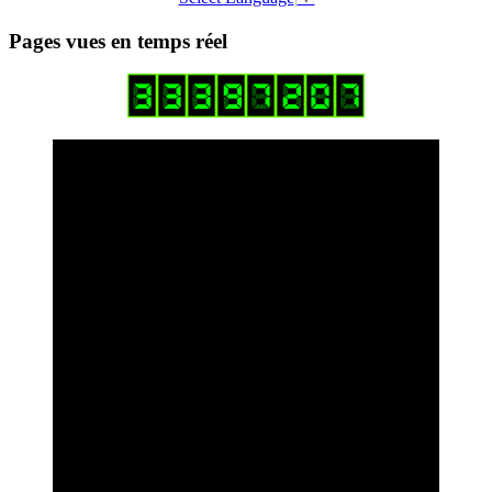
Pages vues en temps réel