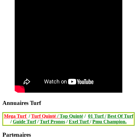
Annuaires Turf
Mega Turf
/
Turf Quinté
/
Top Quinté
/
01 Turf /
Best Of Turf
/
Guide Turf
/
Turf Pronos
/
Exel Turf
/
Pmu Champion.
Partenaires