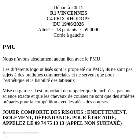
Départ à 20h15
R1 VINCENNES
C4 PRIX RHODOPE
DU 19/06/2026
Attelé · 18 partants · 59 000€
Corde à gauche
PMU
Nous n’avons absolument aucun lien avec le PMU.
Les différents logo utilisés sont la propriété du PMU, ils ne sont pas
sujets à des pratiques commerciales et ne servent que pour
l’esthétique et la lisibilité des tableaux !
Mise en garde
: il est important de rappeler que le turf n’est pas une
science exacte et que les chevaux de courses ne sont que des athlètes
préparés pour la compétition avec les aléas des courses.
JOUER COMPORTE DES RISQUES : ENDETTEMENT,
ISOLEMENT, DÉPENDANCE. POUR ÊTRE AIDÉ,
APPELEZ LE 09 74 75 13 13 (APPEL NON SURTAXÉ)