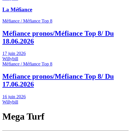
La Méfiance
Méfiance / Méfiance Top 8
Méfiance pronos/Méfiance Top 8/ Du
18.06.2026
17 juin 2026
Willybill
Méfiance / Méfiance Top 8
Méfiance pronos/Méfiance Top 8/ Du
17.06.2026
16 juin 2026
Willybill
Mega Turf