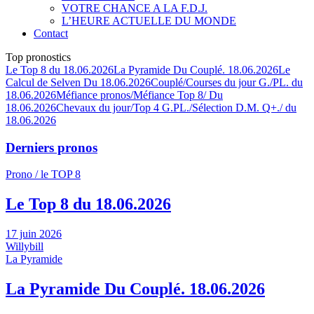
VOTRE CHANCE A LA F.D.J.
L’HEURE ACTUELLE DU MONDE
Contact
Top pronostics
Le Top 8 du 18.06.2026
La Pyramide Du Couplé. 18.06.2026
Le
Calcul de Selven Du 18.06.2026
Couplé/Courses du jour G./PL. du
18.06.2026
Méfiance pronos/Méfiance Top 8/ Du
18.06.2026
Chevaux du jour/Top 4 G.PL./Sélection D.M. Q+./ du
18.06.2026
Derniers pronos
Prono / le TOP 8
Le Top 8 du 18.06.2026
17 juin 2026
Willybill
La Pyramide
La Pyramide Du Couplé. 18.06.2026