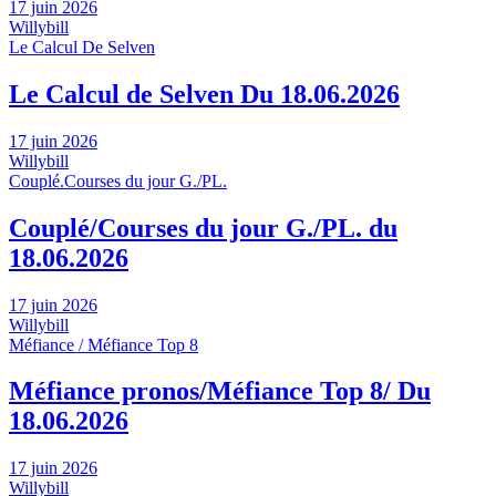
17 juin 2026
Willybill
Le Calcul De Selven
Le Calcul de Selven Du 18.06.2026
17 juin 2026
Willybill
Couplé.Courses du jour G./PL.
Couplé/Courses du jour G./PL. du
18.06.2026
17 juin 2026
Willybill
Méfiance / Méfiance Top 8
Méfiance pronos/Méfiance Top 8/ Du
18.06.2026
17 juin 2026
Willybill