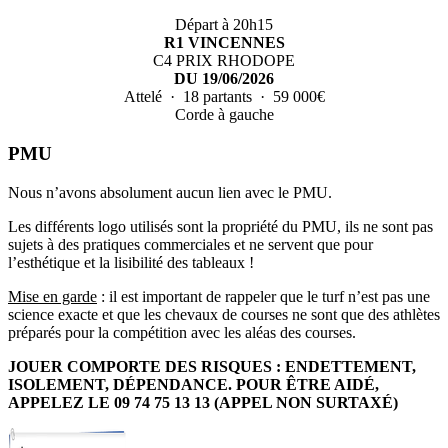
Départ à 20h15
R1 VINCENNES
C4 PRIX RHODOPE
DU 19/06/2026
Attelé · 18 partants · 59 000€
Corde à gauche
PMU
Nous n’avons absolument aucun lien avec le PMU.
Les différents logo utilisés sont la propriété du PMU, ils ne sont pas
sujets à des pratiques commerciales et ne servent que pour
l’esthétique et la lisibilité des tableaux !
Mise en garde
: il est important de rappeler que le turf n’est pas une
science exacte et que les chevaux de courses ne sont que des athlètes
préparés pour la compétition avec les aléas des courses.
JOUER COMPORTE DES RISQUES : ENDETTEMENT,
ISOLEMENT, DÉPENDANCE. POUR ÊTRE AIDÉ,
APPELEZ LE 09 74 75 13 13 (APPEL NON SURTAXÉ)