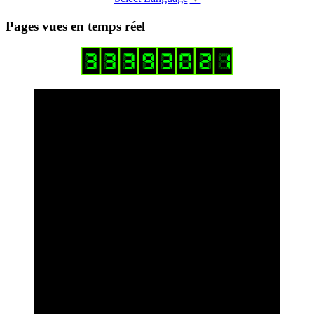
Pages vues en temps réel