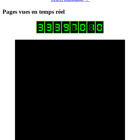
Pages vues en temps réel