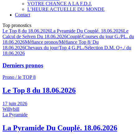
VOTRE CHANCE A LA F.D.J.
L’HEURE ACTUELLE DU MONDE
Contact
Top pronostics
Le Top 8 du 18.06.2026
La Pyramide Du Couplé. 18.06.2026
Le
Calcul de Selven Du 18.06.2026
Couplé/Courses du jour G./PL. du
18.06.2026
Méfiance pronos/Méfiance Top 8/ Du
18.06.2026
Chevaux du jour/Top 4 G.PL./Sélection D.M. Q+./ du
18.06.2026
Derniers pronos
Prono / le TOP 8
Le Top 8 du 18.06.2026
17 juin 2026
Willybill
La Pyramide
La Pyramide Du Couplé. 18.06.2026