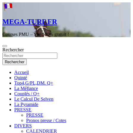
Aller
au
contenu
MEGA-TURF.FR
Courses PMU – Site 100% gratuit !
Rechercher
Rechercher
Accueil
Quinté
Top4,G/PL,DM. Q+
La Méfiance
Couplés / Q+
Le Calcul De Selven
La Pyramide
PRESSE
PRESSE
Pronos presse / Cotes
DIVERS
CALENDRIER