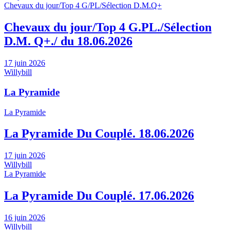
Chevaux du jour/Top 4 G/PL/Sélection D.M.Q+
Chevaux du jour/Top 4 G.PL./Sélection
D.M. Q+./ du 18.06.2026
17 juin 2026
Willybill
La Pyramide
La Pyramide
La Pyramide Du Couplé. 18.06.2026
17 juin 2026
Willybill
La Pyramide
La Pyramide Du Couplé. 17.06.2026
16 juin 2026
Willybill