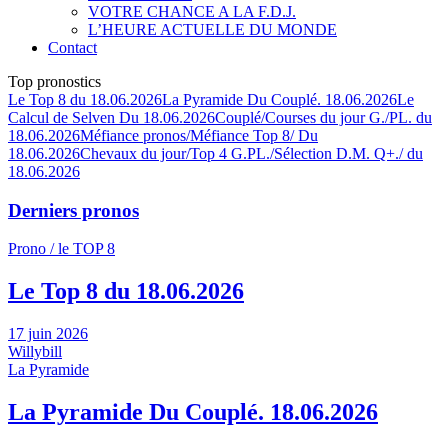
VOTRE CHANCE A LA F.D.J.
L’HEURE ACTUELLE DU MONDE
Contact
Top pronostics
Le Top 8 du 18.06.2026
La Pyramide Du Couplé. 18.06.2026
Le
Calcul de Selven Du 18.06.2026
Couplé/Courses du jour G./PL. du
18.06.2026
Méfiance pronos/Méfiance Top 8/ Du
18.06.2026
Chevaux du jour/Top 4 G.PL./Sélection D.M. Q+./ du
18.06.2026
Derniers pronos
Prono / le TOP 8
Le Top 8 du 18.06.2026
17 juin 2026
Willybill
La Pyramide
La Pyramide Du Couplé. 18.06.2026