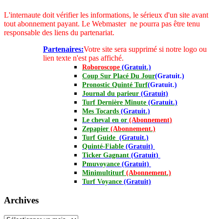
L'internaute doit vérifier les informations, le sérieux d'un site avant
tout abonnement payant.
Le Webmaster ne pourra pas être tenu
responsable des liens du partenariat.
Partenaires:
Votre site sera supprimé si notre logo ou
lien texte n'est pas affiché.
Roboroscope
(Gratuit.)
Coup Sur Placé Du Jour
(Gratuit.)
Pronostic Quinté Turf
(Gratuit.)
Journal
du parieur
(Gratuit)
Turf Dernière Minute
(Gratuit.)
Mes Tocards
(Gratuit.)
Le cheval en or
(Abonnement)
Zepapier
(Abonnement.)
Turf Guide
(Gratuit.)
Quinté-Fiable
(Gratuit)
Ticker Gagnant
(Gratuit)
Pmuvoyance
(Gratuit)
Minimultiturf
(Abonnement.)
Turf Voyance
(Gratuit)
Archives
Archives